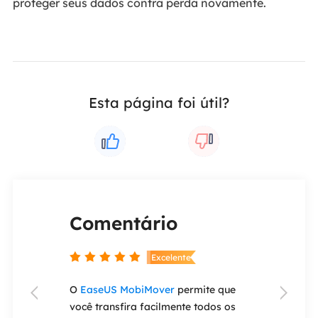
proteger seus dados contra perda novamente.
Esta página foi útil?
Comentário
Coment


nte
Excelente
ery Wizard
O
EaseUS MobiMover
permite que
Se você esque


e ser um dos
você transfira facilmente todos os
antigo iPad o