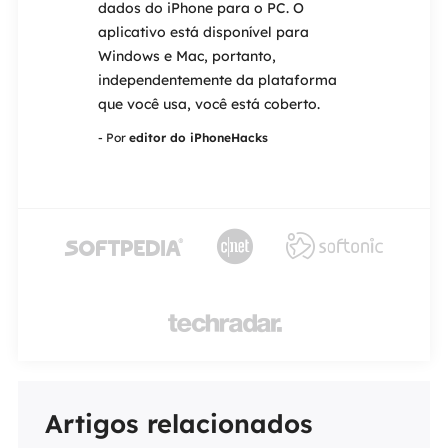
de
dados do iPhone para o PC. O
um dispositiv
 do mercado.
aplicativo está disponível para
permite que v
ção de
Windows e Mac, portanto,
Face ID ou To
ncluindo
independentemente da plataforma
EaseUS MobiU
ão,
que você usa, você está coberto.
resgate.
de formatada
- Por
editor do iPhoneHacks
- Por
editor do 
corrompidos.




Artigos relacionados