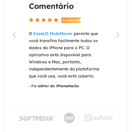
Comentário
Coment


nte
Excelente
ery Wizard
O
EaseUS MobiMover
permite que
Se você esque


e ser um dos
você transfira facilmente todos os
antigo iPad o
de
dados do iPhone para o PC. O
um dispositiv
 do mercado.
aplicativo está disponível para
permite que v
ção de
Windows e Mac, portanto,
Face ID ou To
ncluindo
independentemente da plataforma
EaseUS MobiU
ão,
que você usa, você está coberto.
resgate.
de formatada
- Por
editor do iPhoneHacks
- Por
editor do 
corrompidos.


