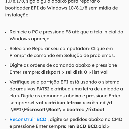
10/8.1/8, siga o guia abaixo para reparar o
bootloader EFI do Windows 10/8.1/8 sem mídia de
instalação:
Reinicie o PC e pressione F8 até que a tela inicial do
Windows apareça.
Selecione Reparar seu computador> Clique em
Prompt de comando em Solução de problemas.
Digite as ordens de comando abaixo e pressione
Enter sempre:
diskpart > sel disk 0 > list vol
Verifique se a partição EFI está usando o sistema
de arquivos FAT32 e atribua uma letra de unidade a
ela > Digite os comandos abaixo e pressione Enter
sempre:
sel vol > atribua letra=: > exit > cd /d
:\EFI\Microsoft\Boot\ > bootrec /fixboot
Reconstruir
BCD
, digite os pedidos abaixo no CMD
e pressione Enter sempre:
ren BCD BCD.old >