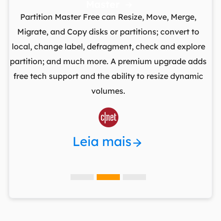
Master

Partition Master Free can Resize, Move, Merge,
I
to
Migrate, and Copy disks or partitions; convert to
sin
t
local, change label, defragment, check and explore
yo
I
partition; and much more. A premium upgrade adds
c
free tech support and the ability to resize dynamic
re
ng
volumes.

Leia mais