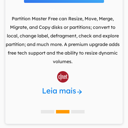
Master

Partition Master Free can Resize, Move, Merge,
I
to
Migrate, and Copy disks or partitions; convert to
sin
t
local, change label, defragment, check and explore
yo
I
partition; and much more. A premium upgrade adds
c
free tech support and the ability to resize dynamic
re
ng
volumes.

Leia mais