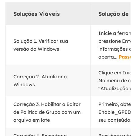
Soluções Viáveis
Solução de p
Inicie a ferrame
Solução 1. Verificar sua
pressione Enter.
versão do Windows
informações da
aberta...
Passos
Clique em Inici
Correção 2.
Atualizar o
No menu de con
Windows
"Atualização e 
Correção 3. Habilitar o Editor
Primeiro, obten
de Política de Grupo com um
Enable_GPEDIT.Z
arquivo em lote
seu conteúdo...
Correção 4. Executar o
Pressione a tec