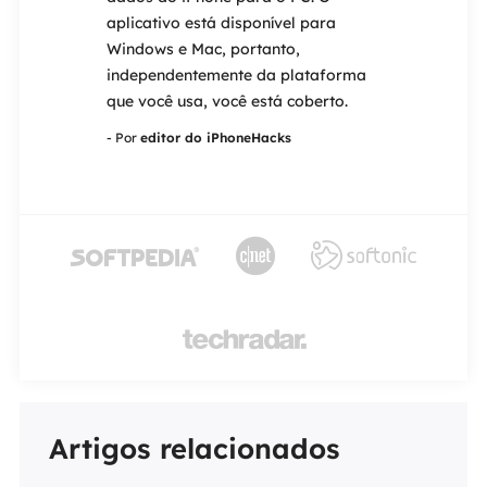
 do mercado.
aplicativo está disponível para
permite que v
ção de
Windows e Mac, portanto,
Face ID ou To
ncluindo
independentemente da plataforma
EaseUS MobiU
ão,
que você usa, você está coberto.
resgate.
de formatada
- Por
editor do iPhoneHacks
- Por
editor do 
corrompidos.




Artigos relacionados