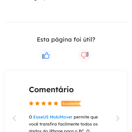
Esta página foi útil?
Comentário
Coment


nte
Excelente
ery Wizard
O
EaseUS MobiMover
permite que
Se você esque


e ser um dos
você transfira facilmente todos os
antigo iPad o
de
dados do iPhone para o PC. O
um dispositiv