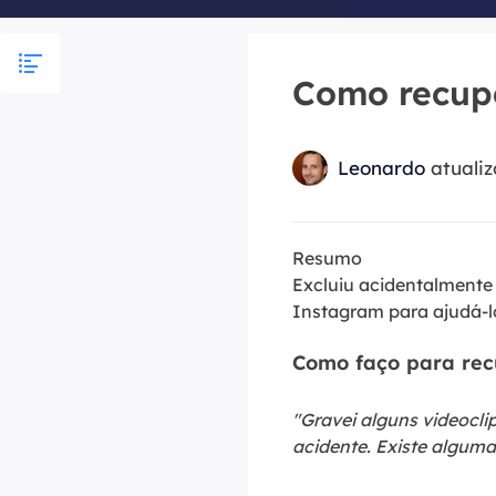
Part
Recu
Como recupe
Emai
Recu
Leonardo
atuali
MS 
Recu
Resumo
Excluiu acidentalmente
Instagram para ajudá-lo
Como faço para rec
"Gravei alguns videocl
acidente. Existe algum