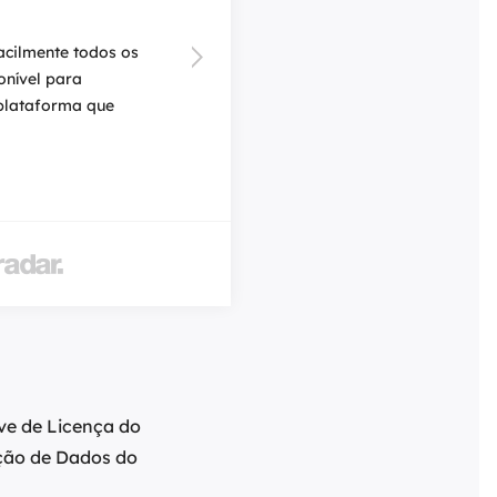

acilmente todos os
Se você es

onível para
um disposi
plataforma que
tem Face I
resgate.
- Por
editor

ve de Licença do
ção de Dados do