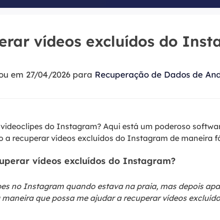
Tutorial Popul
Ferrame
ition Recovery
System Deploy
Recuperação 
peração de partição perdida
Implantação intelige
rar vídeos excluídos do Ins
Recuperação 
l Recovery
Recuperação
peração de e-mail do Outlook
zou em 27/04/2026 para
Recuperação de Dados de And
Recuperação
SQL Recovery
Recuperação 
peração de banco de dados MS SQL
 videoclipes do Instagram? Aqui está um poderoso softwa
 a recuperar vídeos excluídos do Instagram de maneira fác
uperar vídeos excluídos do Instagram?
ipes no Instagram quando estava na praia, mas depois apa
a maneira que possa me ajudar a recuperar vídeos excluíd