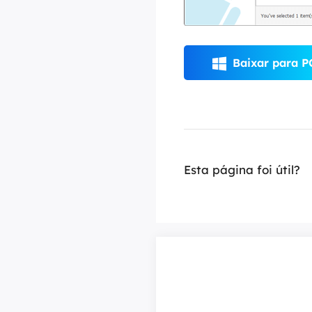
Baixar para P

Esta página foi útil?