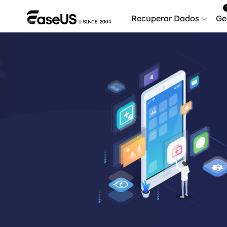
Recuperar Dados
Ge
Data
Recu
Mobi
Recup
Serv
Serv
Fix
Repar
Mais produt
Exc
Resta