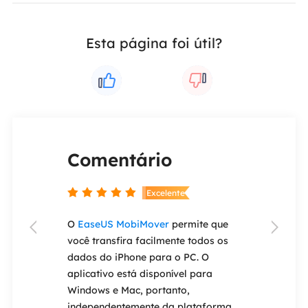
Esta página foi útil?
Comentário
Coment


nte
Excelente
ery Wizard
O
EaseUS MobiMover
permite que
Se você esque


e ser um dos
você transfira facilmente todos os
antigo iPad o
de
dados do iPhone para o PC. O
um dispositiv
 do mercado.
aplicativo está disponível para
permite que v
ção de
Windows e Mac, portanto,
Face ID ou To
ncluindo
independentemente da plataforma
EaseUS MobiU