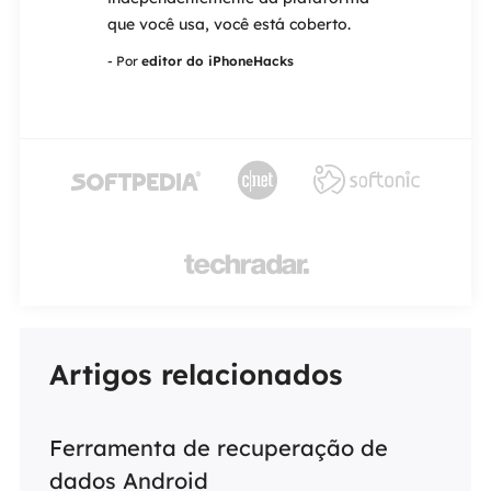
ão,
que você usa, você está coberto.
resgate.
de formatada
- Por
editor do iPhoneHacks
- Por
editor do 
corrompidos.




Artigos relacionados
Ferramenta de recuperação de
dados Android