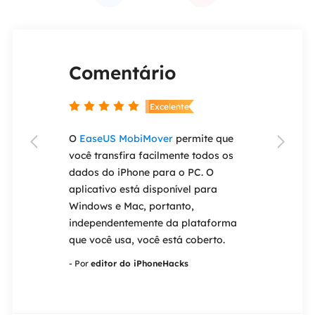
Comentário
Coment


nte
Excelente
ery Wizard
O
EaseUS MobiMover
permite que
Se você esque


e ser um dos
você transfira facilmente todos os
antigo iPad o
de
dados do iPhone para o PC. O
um dispositiv
 do mercado.
aplicativo está disponível para
permite que v
ção de
Windows e Mac, portanto,
Face ID ou To
ncluindo
independentemente da plataforma
EaseUS MobiU
ão,
que você usa, você está coberto.
resgate.
de formatada
- Por
editor do iPhoneHacks
- Por
editor do 
corrompidos.