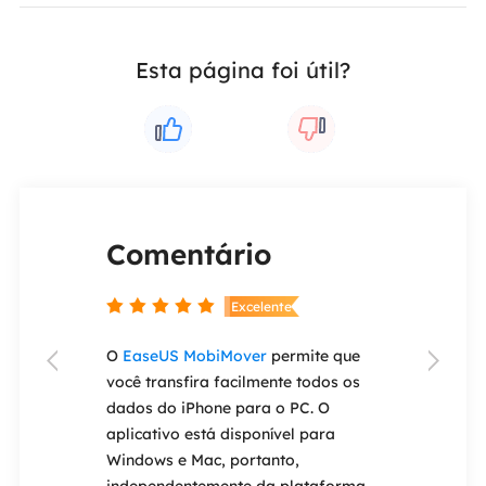
Esta página foi útil?
Comentário
Coment


nte
Excelente
ery Wizard
O
EaseUS MobiMover
permite que
Se você esque


e ser um dos
você transfira facilmente todos os
antigo iPad o
de
dados do iPhone para o PC. O
um dispositiv
 do mercado.
aplicativo está disponível para
permite que v
ção de
Windows e Mac, portanto,
Face ID ou To