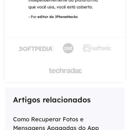
ncluindo
independentemente da plataforma
EaseUS MobiU
ão,
que você usa, você está coberto.
resgate.
de formatada
- Por
editor do iPhoneHacks
- Por
editor do 
corrompidos.




Artigos relacionados
Como Recuperar Fotos e
Mensagens Apagadas do App