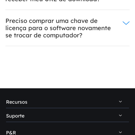
Preciso comprar uma chave de
licença para o software novamente
se trocar de computador?
Recursos
Suporte
Dicas de recuperação de dados PC
Dicas de recuperação de dados Mac
P&R
Central de suporte