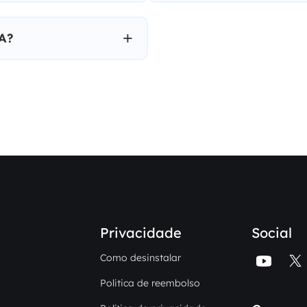
VA?
Privacidade
Social
Como desinstalar


Politica de reembolso