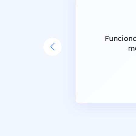
isco
Funciono

me