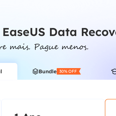
 EaseUS Data Recov
l
Bundle
30% OFF