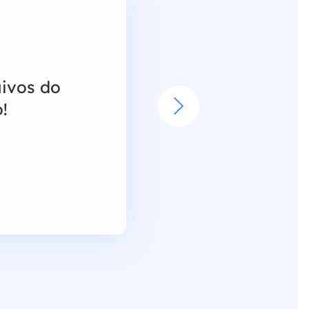
ivos do
Usei is

!
que d